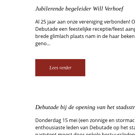
Jubilerende begeleider Will Verhoef
Al 25 jaar aan onze vereniging verbonden! O
Debutade een feestelijke receptie/feest aa
brede glimlach plaats nam in de haar beken
geno...
Lees verder
Debutade bij de opening van het stadsst
Donderdag 15 mei (een zonnige en stormach
enthousiaste leden van Debutade op het st
partytent moest door enkele bestuurslede