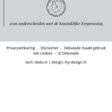
2016 onderscheiden met de Koninklijke Erepenning.
Privacyverklaring
-
Disclaimer
-
Debutade maakt gebruik
van cookies
-
© Debutade
tech:
dodo.nl
|
design:
my-design.nl