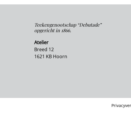
Teekengenootschap “Debutade”
opgericht in 1866.
Atelier
Breed 12
1621 KB Hoorn
Privacyver