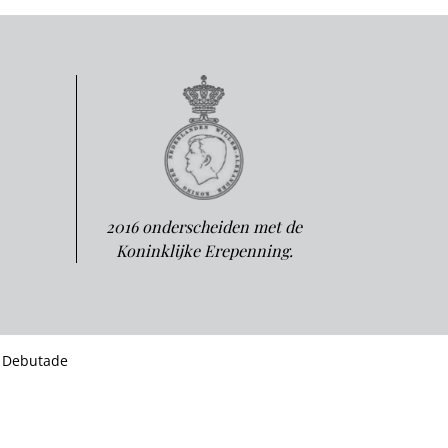
2016 onderscheiden met de
Koninklijke Erepenning.
 Debutade