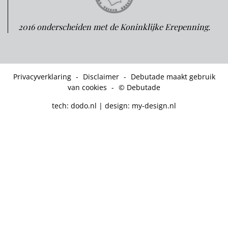
2016 onderscheiden met de Koninklijke Erepenning.
Privacyverklaring
-
Disclaimer
-
Debutade maakt gebruik
van cookies
-
© Debutade
tech:
dodo.nl
|
design:
my-design.nl