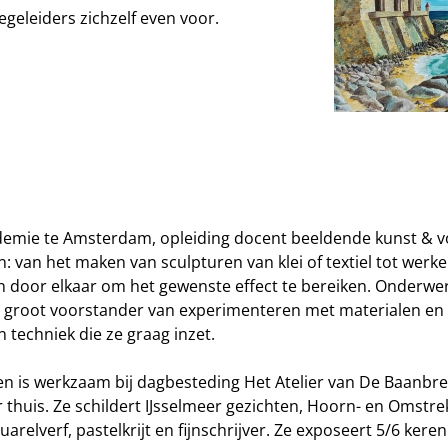
geleiders zichzelf even voor.
ademie te Amsterdam, opleiding docent beeldende kunst & v
: van het maken van sculpturen van klei of textiel tot werken
alen door elkaar om het gewenste effect te bereiken. Onderwe
en groot voorstander van experimenteren met materialen e
 techniek die ze graag inzet.
 is werkzaam bij dagbesteding Het Atelier van De Baanbre
thuis. Ze schildert IJsselmeer gezichten, Hoorn- en Omstre
arelverf, pastelkrijt en fijnschrijver. Ze exposeert 5/6 kere