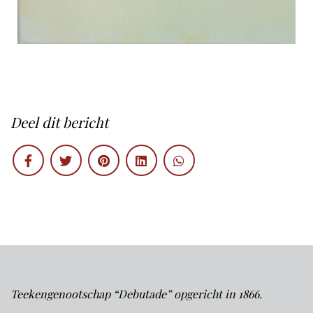
Deel dit bericht
Teekengenootschap “Debutade” opgericht in 1866.